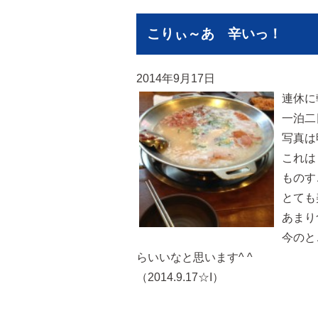
こりぃ～あ 辛いっ！
2014年9月17日
連休に
一泊二
写真は
これは
ものす
とても
あまり
今のと
らいいなと思います^ ^
（2014.9.17☆I）