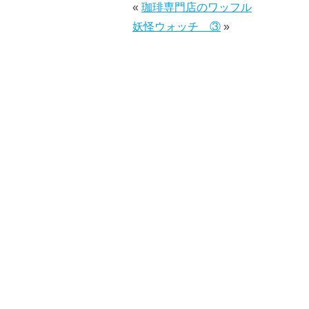
«
珈琲専門店のワッフル
妖怪ウォッチ ③
»