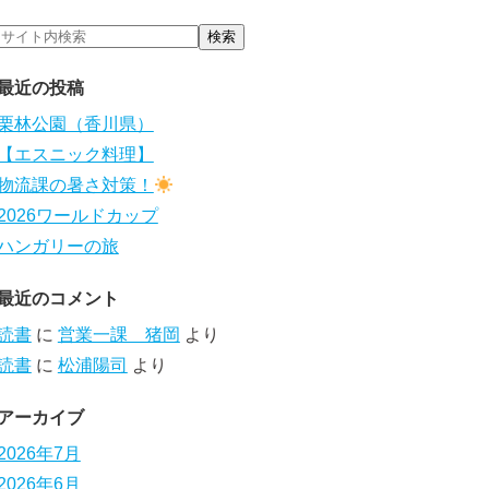
最近の投稿
栗林公園（香川県）
【エスニック料理】
物流課の暑さ対策！
2026ワールドカップ
ハンガリーの旅
最近のコメント
読書
に
営業一課 猪岡
より
読書
に
松浦陽司
より
アーカイブ
2026年7月
2026年6月