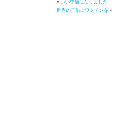
«
いい季節になりました
世界の子供にワクチンを
»