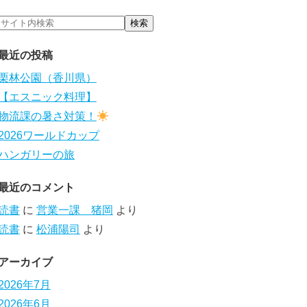
最近の投稿
栗林公園（香川県）
【エスニック料理】
物流課の暑さ対策！
2026ワールドカップ
ハンガリーの旅
最近のコメント
読書
に
営業一課 猪岡
より
読書
に
松浦陽司
より
アーカイブ
2026年7月
2026年6月