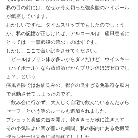
私の目の前には、なぜか冷え切った強炭酸のハイボール
が鎮座しています。
おかしいですね、タイムスリップでもしたのでしょう
か。私の記憶が正しければ、アルコールは、痛風患者に
とっては「一撃必殺の禁忌」のはずです。
しかし、ここで言い訳をさせてください。
「ビールはプリン体が多いからダメだけど、ウイスキー
（ハイボール）なら蒸留酒だからプリン体ほぼゼロでし
ょ？」という、
痛風界隈ではお馴染みの、都合の良すぎる免罪符を脳内
で発動させてしまったのです。
「飲み会に行かず、大人しく自宅で飲んでいるんだから
セーフ」という謎のルールも追加されました。
プシュッと炭酸の缶を開け、乾ききった喉に注ぎます。
その小気味よい音が響いた瞬間、私の脳内にある危機管
理センサーは完全に強制終了しました。