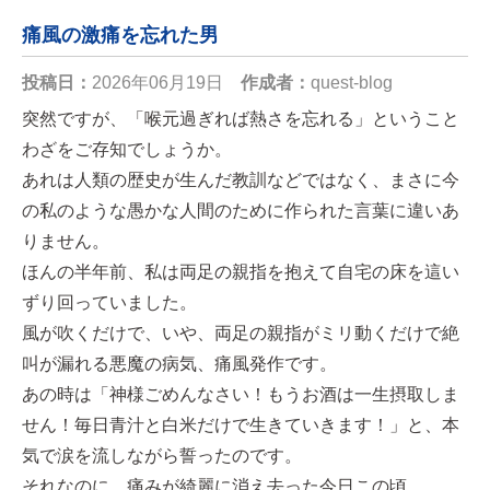
痛風の激痛を忘れた男
投稿日：
2026年06月19日
作成者：
quest-blog
突然ですが、「喉元過ぎれば熱さを忘れる」ということ
わざをご存知でしょうか。
あれは人類の歴史が生んだ教訓などではなく、まさに今
の私のような愚かな人間のために作られた言葉に違いあ
りません。
ほんの半年前、私は両足の親指を抱えて自宅の床を這い
ずり回っていました。
風が吹くだけで、いや、両足の親指がミリ動くだけで絶
叫が漏れる悪魔の病気、痛風発作です。
あの時は「神様ごめんなさい！もうお酒は一生摂取しま
せん！毎日青汁と白米だけで生きていきます！」と、本
気で涙を流しながら誓ったのです。
それなのに、痛みが綺麗に消え去った今日この頃。