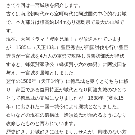
さて今回は一宮城跡を紹介します。
古くは南北朝時代から室町時代に阿波国の中心的なお城
で、本丸部分は標高約144mあり徳島県で最大の山城で
す。
現在、大河ドラマ「豊臣兄弟！」が放送されています
が、1585年（天正13年）豊臣秀吉が四国討伐を行い豊臣
秀長が一宮城を4万人の軍勢で攻略し長曾我部氏が降伏
すると、蜂須賀家政公（蜂須賀小六の嫡男）に阿波国を
与え、一宮城を居城としました。
翌年の1586年（天正14年）に徳島城を築くとそちらに移
り、家臣である益田持正が城代となり阿波九城のひとつ
として徳島城の支城になりましたが、1638年（寛永15
年）に出された一国一城令により廃城となりました。
石垣などの現在の遺構は、蜂須賀氏が治めるようになり
改修したものと言われています。
歴史好き、お城好きにはたまりませんが、興味のない方