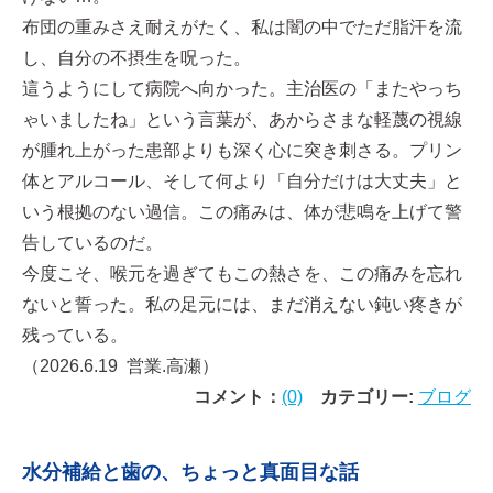
布団の重みさえ耐えがたく、私は闇の中でただ脂汗を流
し、自分の不摂生を呪った。
這うようにして病院へ向かった。主治医の「またやっち
ゃいましたね」という言葉が、あからさまな軽蔑の視線
が腫れ上がった患部よりも深く心に突き刺さる。プリン
体とアルコール、そして何より「自分だけは大丈夫」と
いう根拠のない過信。この痛みは、体が悲鳴を上げて警
告しているのだ。
今度こそ、喉元を過ぎてもこの熱さを、この痛みを忘れ
ないと誓った。私の足元には、まだ消えない鈍い疼きが
残っている。
（2026.6.19 営業.高瀬）
コメント：
(0)
カテゴリー:
ブログ
水分補給と歯の、ちょっと真面目な話