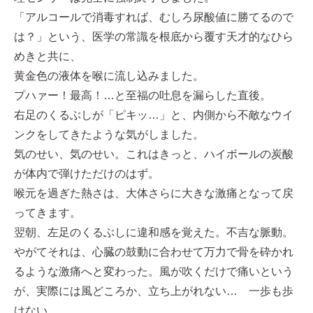
「アルコールで消毒すれば、むしろ尿酸値に勝てるので
は？」という、医学の常識を根底から覆す天才的なひら
めきと共に、
黄金色の液体を喉に流し込みました。
プハァー！最高！…と至福の吐息を漏らした直後。
右足のくるぶしが「ピキッ…」と、内側から不敵なウイ
ンクをしてきたような気がしました。
気のせい、気のせい。これはきっと、ハイボールの炭酸
が体内で弾けただけのはず。
喉元を過ぎた熱さは、大体さらに大きな激痛となって戻
ってきます。
翌朝、左足のくるぶしに違和感を覚えた。不吉な脈動。
やがてそれは、心臓の鼓動に合わせて万力で骨を砕かれ
るような激痛へと変わった。風が吹くだけで痛いという
が、実際には風どころか、立ち上がれない… 一歩も歩
けない…。