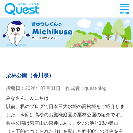
栗林公園（香川県）
投稿日：
2026年07月31日
作成者：
quest-blog
みなさんこんにちは！
以前、私のブログで日本三大水城の高松城をご紹介しま
した。今回は高松のお殿様庭園の栗林公園の紹介です。
栗林公園は紫雲山の東麓にあり、6つの池と13の築山
（人工的につくられた山）を配した約400年の歴史を有