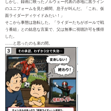
しかし、録画に映ったノルウェー代表の赤地に黒ライン
のユニフォームを見た瞬間、息子が叫んだ。「これ、仮
面ライダーディケイドみたい！」
そこから事態は急転した。「ライダーたちがボールで戦
う番組」との姑息な言葉で、父は無事に視聴許可を獲得
した。
……と思ったのも束の間。