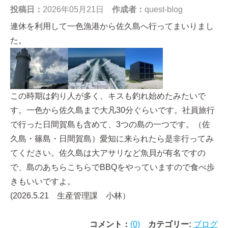
投稿日：
2026年05月21日
作成者：
quest-blog
連休を利用して一色漁港から佐久島へ行ってまいりまし
た。
この時期は釣り人が多く、キスも釣れ始めたみたいで
す。一色から佐久島まで大凡30分ぐらいです。社員旅行
で行った日間賀島も含めて、3つの島の一つです。（佐
久島・篠島・日間賀島）愛知に来られたら是非行ってみ
てください。佐久島は大アサリなど魚貝が有名ですの
で、島のあちらこちらでBBQをやっていますので食べ歩
きもいいですよ。
(2026.5.21 生産管理課 小林）
コメント：
(0)
カテゴリー:
ブログ