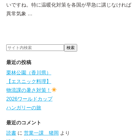
いですね。特に温暖化対策を各国が早急に講じなければ
異常気象 …
最近の投稿
栗林公園（香川県）
【エスニック料理】
物流課の暑さ対策！
2026ワールドカップ
ハンガリーの旅
最近のコメント
読書
に
営業一課 猪岡
より