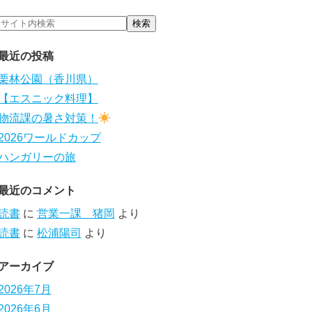
最近の投稿
栗林公園（香川県）
【エスニック料理】
物流課の暑さ対策！
2026ワールドカップ
ハンガリーの旅
最近のコメント
読書
に
営業一課 猪岡
より
読書
に
松浦陽司
より
アーカイブ
2026年7月
2026年6月