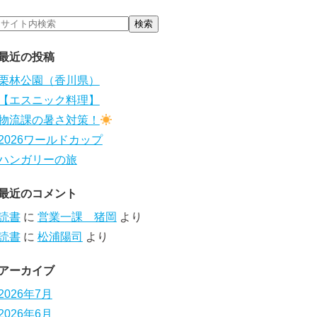
最近の投稿
栗林公園（香川県）
【エスニック料理】
物流課の暑さ対策！
2026ワールドカップ
ハンガリーの旅
最近のコメント
読書
に
営業一課 猪岡
より
読書
に
松浦陽司
より
アーカイブ
2026年7月
2026年6月