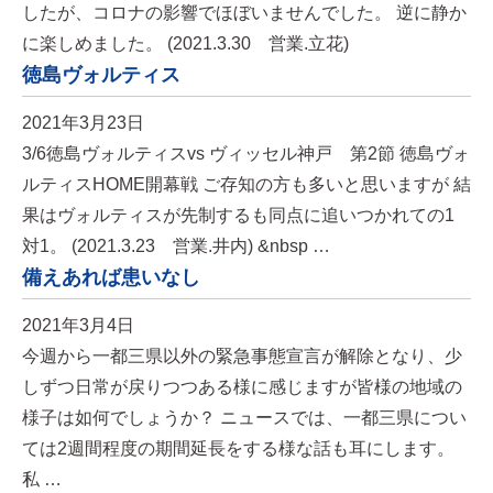
したが、コロナの影響でほぼいませんでした。 逆に静か
に楽しめました。 (2021.3.30 営業.立花)
徳島ヴォルティス
2021年3月23日
3/6徳島ヴォルティスvs ヴィッセル神戸 第2節 徳島ヴォ
ルティスHOME開幕戦 ご存知の方も多いと思いますが 結
果はヴォルティスが先制するも同点に追いつかれての1
対1。 (2021.3.23 営業.井内) &nbsp …
備えあれば患いなし
2021年3月4日
今週から一都三県以外の緊急事態宣言が解除となり、少
しずつ日常が戻りつつある様に感じますが皆様の地域の
様子は如何でしょうか？ ニュースでは、一都三県につい
ては2週間程度の期間延長をする様な話も耳にします。
私 …