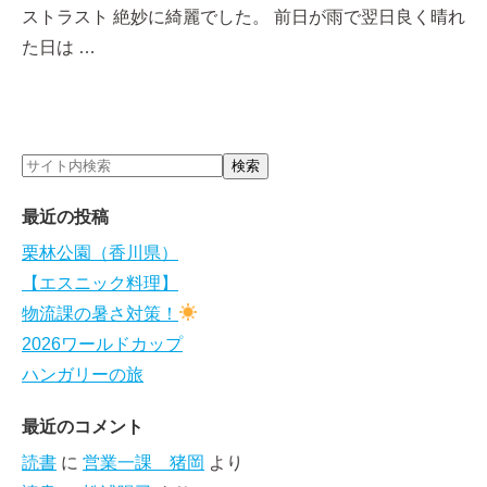
ストラスト 絶妙に綺麗でした。 前日が雨で翌日良く晴れ
た日は …
最近の投稿
栗林公園（香川県）
【エスニック料理】
物流課の暑さ対策！
2026ワールドカップ
ハンガリーの旅
最近のコメント
読書
に
営業一課 猪岡
より