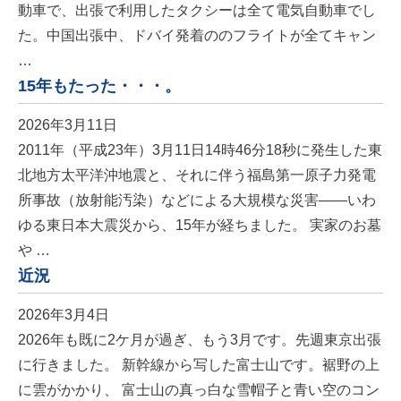
動車で、出張で利用したタクシーは全て電気自動車でし
た。中国出張中、ドバイ発着ののフライトが全てキャン
…
15年もたった・・・。
2026年3月11日
2011年（平成23年）3月11日14時46分18秒に発生した東
北地方太平洋沖地震と、それに伴う福島第一原子力発電
所事故（放射能汚染）などによる大規模な災害――いわ
ゆる東日本大震災から、15年が経ちました。 実家のお墓
や …
近況
2026年3月4日
2026年も既に2ケ月が過ぎ、もう3月です。先週東京出張
に行きました。 新幹線から写した富士山です。裾野の上
に雲がかかり、 富士山の真っ白な雪帽子と青い空のコン