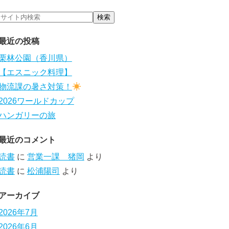
最近の投稿
栗林公園（香川県）
【エスニック料理】
物流課の暑さ対策！
2026ワールドカップ
ハンガリーの旅
最近のコメント
読書
に
営業一課 猪岡
より
読書
に
松浦陽司
より
アーカイブ
2026年7月
2026年6月