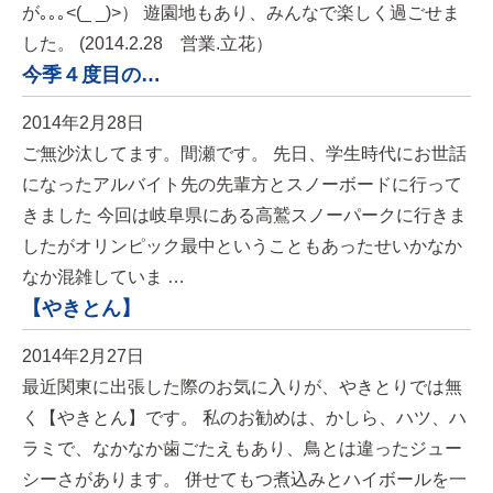
が｡｡｡<(_ _)>） 遊園地もあり、みんなで楽しく過ごせま
した。 (2014.2.28 営業.立花）
今季４度目の…
2014年2月28日
ご無沙汰してます。間瀬です。 先日、学生時代にお世話
になったアルバイト先の先輩方とスノーボードに行って
きました 今回は岐阜県にある高鷲スノーパークに行きま
したがオリンピック最中ということもあったせいかなか
なか混雑していま …
【やきとん】
2014年2月27日
最近関東に出張した際のお気に入りが、やきとりでは無
く【やきとん】です。 私のお勧めは、かしら、ハツ、ハ
ラミで、なかなか歯ごたえもあり、鳥とは違ったジュー
シーさがあります。 併せてもつ煮込みとハイボールを一