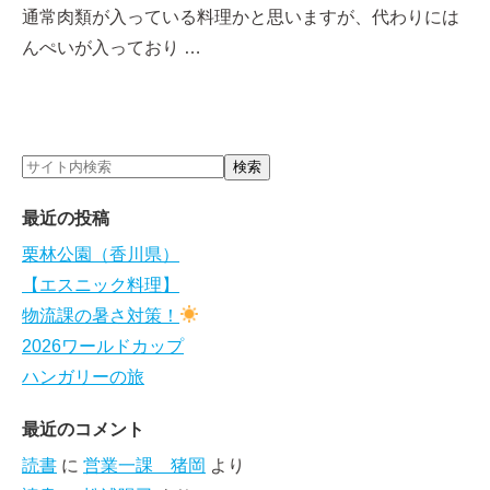
通常肉類が入っている料理かと思いますが、代わりには
んぺいが入っており …
最近の投稿
栗林公園（香川県）
【エスニック料理】
物流課の暑さ対策！
2026ワールドカップ
ハンガリーの旅
最近のコメント
読書
に
営業一課 猪岡
より