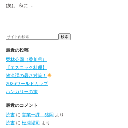
(笑)。 秋に …
最近の投稿
栗林公園（香川県）
【エスニック料理】
物流課の暑さ対策！
2026ワールドカップ
ハンガリーの旅
最近のコメント
読書
に
営業一課 猪岡
より
読書
に
松浦陽司
より