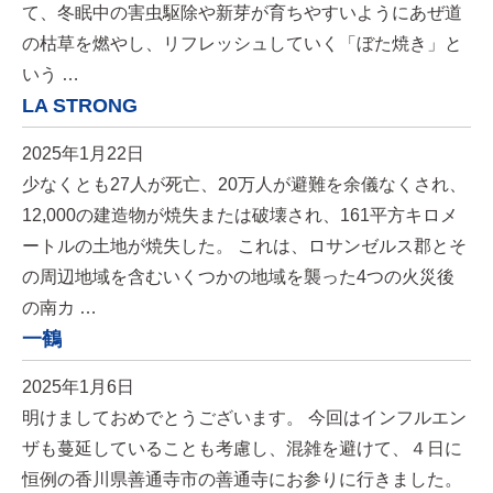
て、冬眠中の害虫駆除や新芽が育ちやすいようにあぜ道
の枯草を燃やし、リフレッシュしていく「ぼた焼き」と
いう …
LA STRONG
2025年1月22日
少なくとも27人が死亡、20万人が避難を余儀なくされ、
12,000の建造物が焼失または破壊され、161平方キロメ
ートルの土地が焼失した。 これは、ロサンゼルス郡とそ
の周辺地域を含むいくつかの地域を襲った4つの火災後
の南カ …
一鶴
2025年1月6日
明けましておめでとうございます。 今回はインフルエン
ザも蔓延していることも考慮し、混雑を避けて、４日に
恒例の香川県善通寺市の善通寺にお参りに行きました。