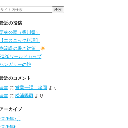
最近の投稿
栗林公園（香川県）
【エスニック料理】
物流課の暑さ対策！
2026ワールドカップ
ハンガリーの旅
最近のコメント
読書
に
営業一課 猪岡
より
読書
に
松浦陽司
より
アーカイブ
2026年7月
2026年6月