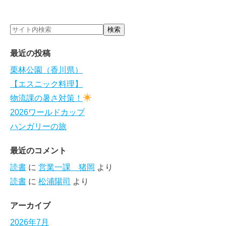
最近の投稿
栗林公園（香川県）
【エスニック料理】
物流課の暑さ対策！
2026ワールドカップ
ハンガリーの旅
最近のコメント
読書
に
営業一課 猪岡
より
読書
に
松浦陽司
より
アーカイブ
2026年7月