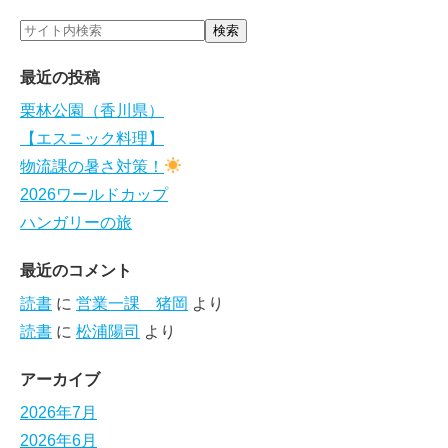
最近の投稿
栗林公園（香川県）
【エスニック料理】
物流課の暑さ対策！
2026ワールドカップ
ハンガリーの旅
最近のコメント
読書
に
営業一課 猪岡
より
読書
に
松浦陽司
より
アーカイブ
2026年7月
2026年6月