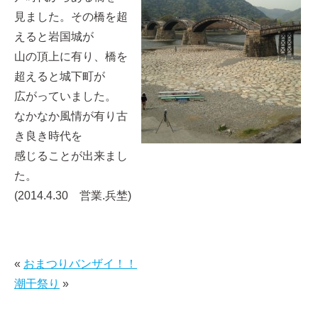
見ました。その橋を超
えると岩国城が
山の頂上に有り、橋を
超えると城下町が
広がっていました。
なかなか風情が有り古
き良き時代を
感じることが出来まし
た。
(2014.4.30 営業.兵埜)
«
おまつりバンザイ！！
潮干祭り
»