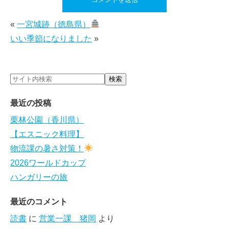
«
一宮城跡（徳島県）
いい季節になりました
»
最近の投稿
栗林公園（香川県）
【エスニック料理】
物流課の暑さ対策！
2026ワールドカップ
ハンガリーの旅
最近のコメント
読書
に
営業一課 猪岡
より