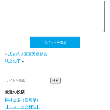
«
成岩第３区区民運動会
秋空の下
»
最近の投稿
栗林公園（香川県）
【エスニック料理】