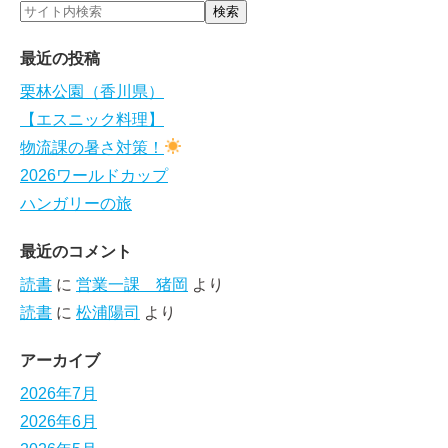
最近の投稿
栗林公園（香川県）
【エスニック料理】
物流課の暑さ対策！
2026ワールドカップ
ハンガリーの旅
最近のコメント
読書
に
営業一課 猪岡
より
読書
に
松浦陽司
より
アーカイブ
2026年7月
2026年6月