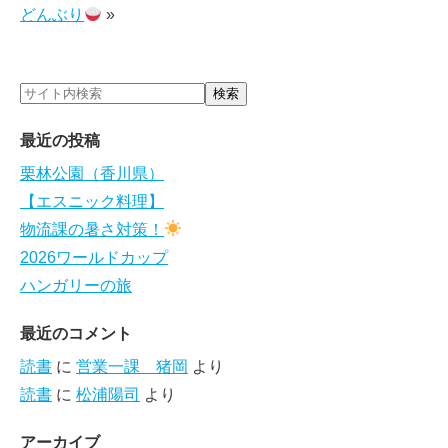
どんぶり
»
最近の投稿
栗林公園（香川県）
【エスニック料理】
物流課の暑さ対策！
2026ワールドカップ
ハンガリーの旅
最近のコメント
読書
に
営業一課 猪岡
より
読書
に
松浦陽司
より
アーカイブ